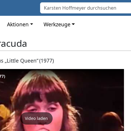
Aktionen
Werkzeuge
racuda
s „Little Queen“ (1977)
77)
Video laden