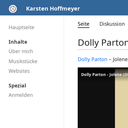
Karsten Hoffmeyer
Seite
Diskussion
Hauptseite
Dolly Parton
Inhalte
Über mich
Dolly Parton
– Jolene,
Musikstücke
Websites
Dolly Parton - Jolene (O
Spezial
Anmelden