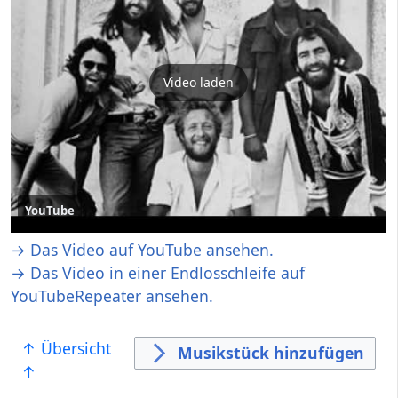
Video laden
YouTube
→ Das Video auf YouTube ansehen.
→ Das Video in einer Endlosschleife auf
YouTubeRepeater ansehen.
↑ Übersicht
Musikstück hinzufügen
↑