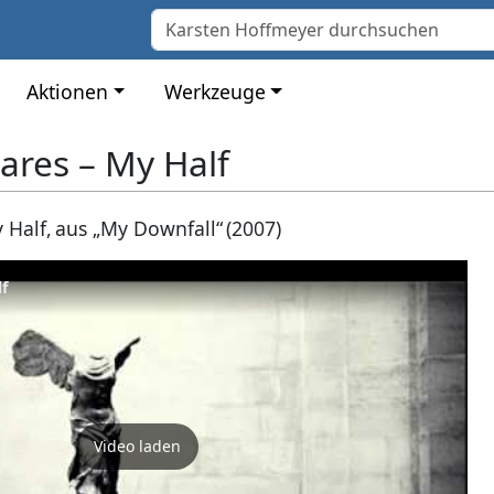
Aktionen
Werkzeuge
ares – My Half
 Half, aus „My Downfall“ (2007)
f
Video laden