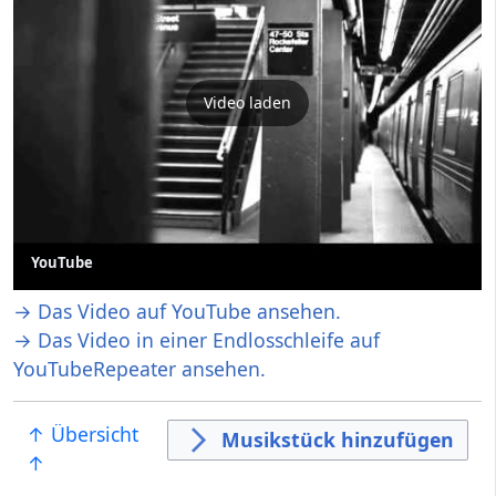
Video laden
YouTube
→ Das Video auf YouTube ansehen.
→ Das Video in einer Endlosschleife auf
YouTubeRepeater ansehen.
↑ Übersicht
Musikstück hinzufügen
↑