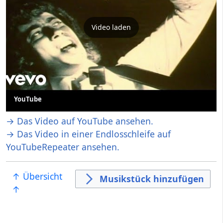
Video laden
YouTube
→ Das Video auf YouTube ansehen.
→ Das Video in einer Endlosschleife auf
YouTubeRepeater ansehen.
↑ Übersicht
Musikstück hinzufügen
↑