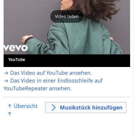
Video laden
YouTube
→ Das Video auf YouTube ansehen.
→ Das Video in einer Endlosschleife auf
YouTubeRepeater ansehen.
↑ Übersicht
Musikstück hinzufügen
↑