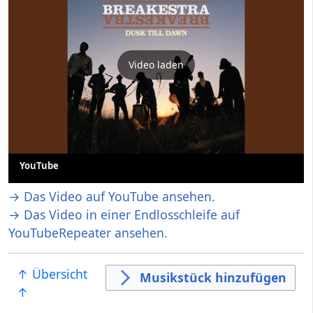
Video laden
YouTube
→ Das Video auf YouTube ansehen.
→ Das Video in einer Endlosschleife auf
YouTubeRepeater ansehen.
↑ Übersicht
Musikstück hinzufügen
↑