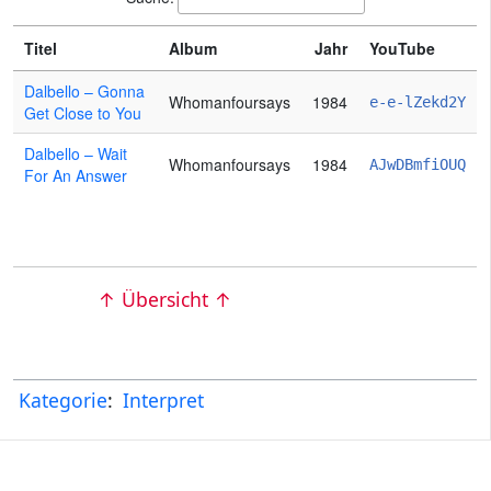
Titel
Album
Jahr
YouTube
Dalbello – Gonna
Whomanfoursays
1984
e-e-lZekd2Y
Get Close to You
Dalbello – Wait
Whomanfoursays
1984
AJwDBmfiOUQ
For An Answer
↑ Übersicht ↑
Kategorie
:
Interpret